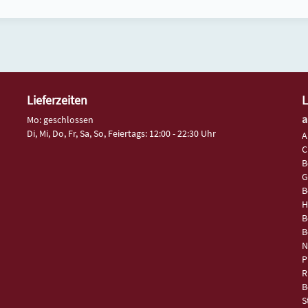
Lieferzeiten
L
a
Mo: geschlossen
Di, Mi, Do, Fr, Sa, So, Feiertags: 12:00 - 22:30 Uhr
A
C
B
G
B
H
B
B
N
P
R
B
S