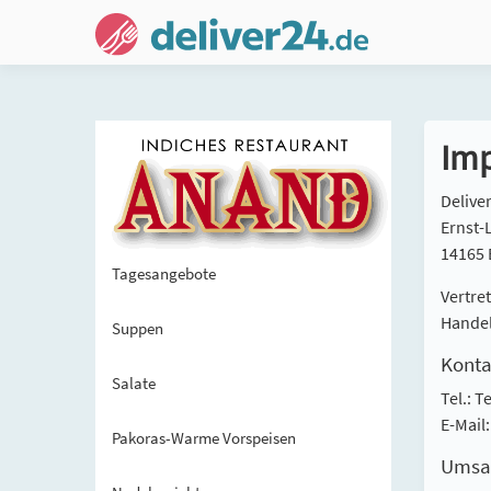
Im
Deliv
Ernst-
14165 
Tagesangebote
Vertre
Handel
Suppen
Konta
Salate
Tel.: T
E-Mail
Pakoras-Warme Vorspeisen
Umsat