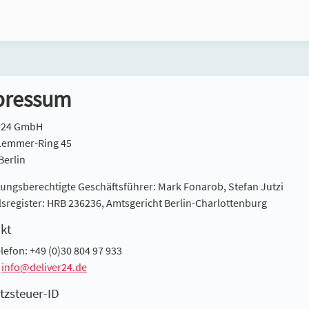
pressum
er24 GmbH
Lemmer-Ring 45
Berlin
tungsberechtigte Geschäftsführer: Mark Fonarob, Stefan Jutzi
sregister: HRB 236236, Amtsgericht Berlin-Charlottenburg
kt
elefon: +49 (0)30 804 97 933
:
info@deliver24.de
zsteuer-ID