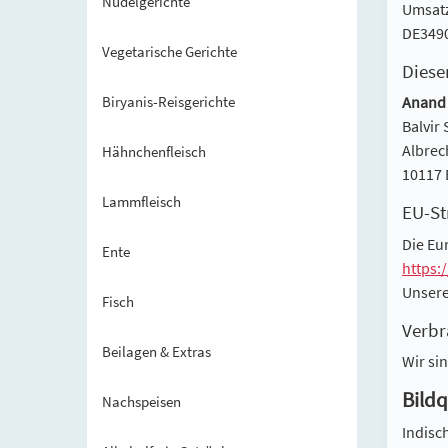
Nudelgerichte
Umsatz
DE349
Vegetarische Gerichte
Diese
Biryanis-Reisgerichte
Anand 
Balvir
Albrec
Hähnchenfleisch
10117 
Lammfleisch
EU-St
Die Eu
Ente
https:
Unsere
Fisch
Verbr
Beilagen & Extras
Wir si
Bildq
Nachspeisen
Indisc