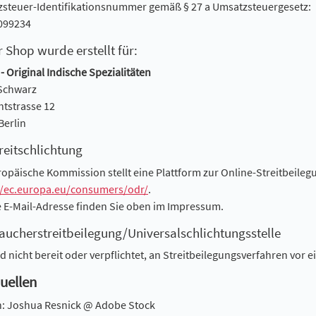
steuer-Identifikationsnummer gemäß § 27 a Umsatzsteuergesetz:
099234
r Shop wurde erstellt für:
- Original Indische Spezialitäten
 Schwarz
htstrasse 12
Berlin
reitschlichtung
ropäische Kommission stellt eine Plattform zur Online-Streitbeilegu
//ec.europa.eu/consumers/odr/
.
 E-Mail-Adresse finden Sie oben im Impressum.
aucherstreitbeilegung/Universalschlichtungsstelle
nd nicht bereit oder verpflichtet, an Streitbeilegungsverfahren vor
uellen
h: Joshua Resnick @ Adobe Stock