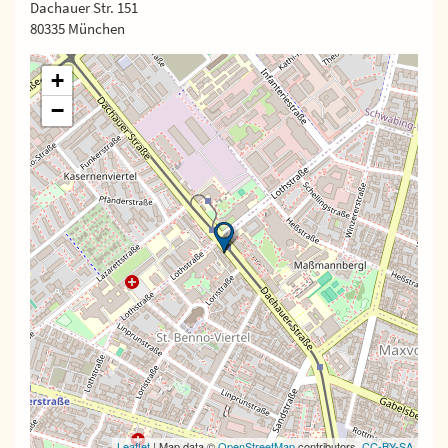
Dachauer Str. 151
80335 München
+
−
Leaflet
| Map data ©
OpenStreetMap
contributors,
CC-BY-SA