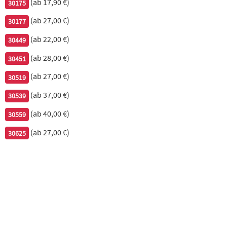
(ab 17,90 €)
30175
Derzeit nicht bestellbar
(ab 27,00 €)
30177
(ab 22,00 €)
30449
a2. Gai exotisch, scharf
(ab 28,00 €)
30451
Hühnerfleisch mit Früchten & Gemüse in rotem Thai Curry
(ab 27,00 €)
30519
Derzeit nicht bestellbar
(ab 37,00 €)
30539
(ab 40,00 €)
30559
a3. Indonesien Huhn
(ab 27,00 €)
30625
mit Gemüse in Erdnuss-Sauce
Derzeit nicht bestellbar
m1. Schweinefleisch Szechuan Art, süß-sauer-
scharf
mit Bambussprossen, Sellerie, Möhren, Paprika und Porree, süß-