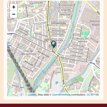
+
−
Leaflet
| Map data ©
OpenStreetMap
contributors,
CC-BY-SA