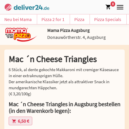
0
Neu bei Mama
Pizza 2 for 1
Pizza
Pizza Specials
Mama Pizza Augsburg
Donauwörtherstr. 4, Augsburg
Mac ´n Cheese Triangles
6 Stück, al dente gekochte Makkaroni mit cremiger Käsesauce
in einer extraknusprigen Hülle.
Der amerikanische Klassiker jetzt als attraktiver Snack in
mundgerechten Häppchen.
(€ 3,20/100g)
Mac ´n Cheese Triangles in Augsburg bestellen
(in den Warenkorb legen):
6,50 €