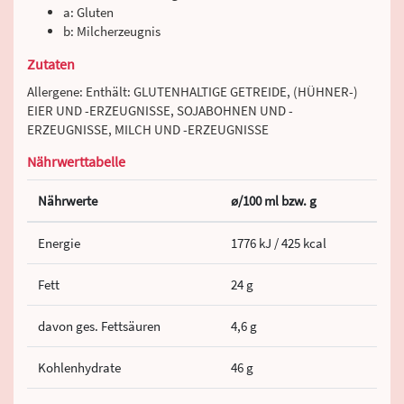
a: Gluten
b: Milcherzeugnis
Zutaten
Allergene: Enthält: GLUTENHALTIGE GETREIDE, (HÜHNER-)
EIER UND -ERZEUGNISSE, SOJABOHNEN UND -
ERZEUGNISSE, MILCH UND -ERZEUGNISSE
Nährwerttabelle
Nährwerte
ø/100 ml bzw. g
Energie
1776 kJ / 425 kcal
Fett
24 g
davon ges. Fettsäuren
4,6 g
Kohlenhydrate
46 g