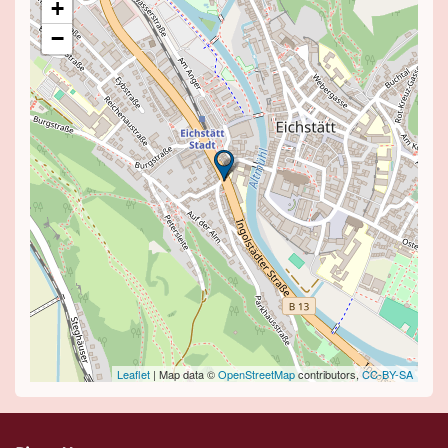
+
−
Leaflet
| Map data ©
OpenStreetMap
contributors,
CC-BY-SA