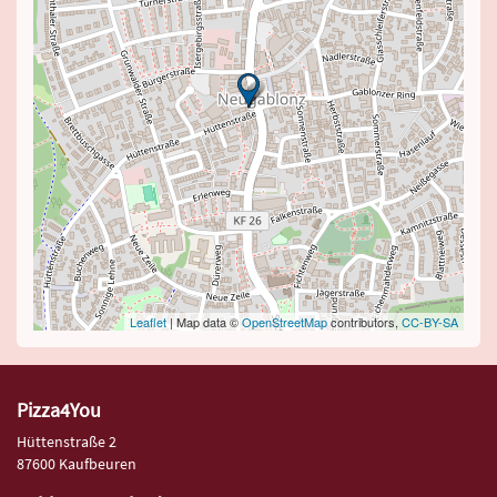
Leaflet
| Map data ©
OpenStreetMap
contributors,
CC-BY-SA
Pizza4You
Hüttenstraße 2
87600 Kaufbeuren