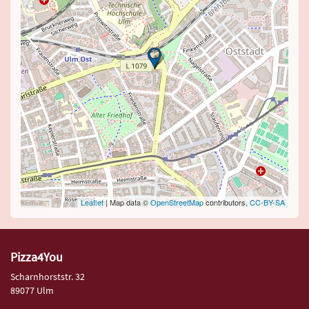
Leaflet
| Map data ©
OpenStreetMap
contributors,
CC-BY-SA
Pizza4You
Scharnhorststr. 32
89077 Ulm