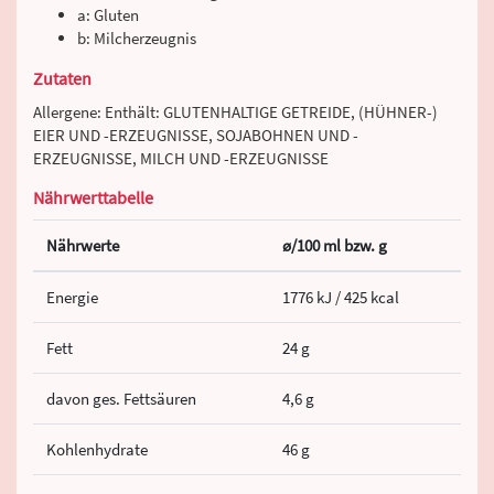
a: Gluten
b: Milcherzeugnis
Zutaten
Allergene: Enthält: GLUTENHALTIGE GETREIDE, (HÜHNER-)
EIER UND -ERZEUGNISSE, SOJABOHNEN UND -
ERZEUGNISSE, MILCH UND -ERZEUGNISSE
Nährwerttabelle
Nährwerte
ø/100 ml bzw. g
Energie
1776 kJ / 425 kcal
Fett
24 g
davon ges. Fettsäuren
4,6 g
Kohlenhydrate
46 g