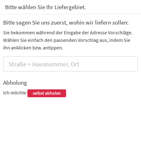
0
Bitte wählen Sie Ihr Liefergebiet.
Suppen, Salate & Vorspeisen
Sushi Menüs
Nigiri
No
Bitte sagen Sie uns zuerst, wohin wir liefern sollen:
Sie bekommen während der Eingabe der Adresse Vorschläge.
Sushimo Augsburg
Wählen Sie einfach den passenden Vorschlag aus, indem Sie
Pfärrle 10, Augsburg
ihn anklicken bzw. antippen.
Warenkorb
Abholung
Ich möchte
selbst abholen
Es befinden sich keine Produkte in Ihrem Warenkorb.
Kasse