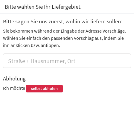
0
Bitte wählen Sie Ihr Liefergebiet.
mi
Extras
Desserts
Häagen Dazs Eis
Getränke
Bitte sagen Sie uns zuerst, wohin wir liefern sollen:
Sie bekommen während der Eingabe der Adresse Vorschläge.
Sushimo Augsburg
Wählen Sie einfach den passenden Vorschlag aus, indem Sie
Pfärrle 10, Augsburg
ihn anklicken bzw. antippen.
Wir haben für Sie geöffnet.
Abholung
Suppen, Salate & Vorspeisen
Ich möchte
selbst abholen
Gemischter Salat
Eisbergsalat, Gurken,Tomaten, Paprika, Karotten, Zwiebel
5,90 €