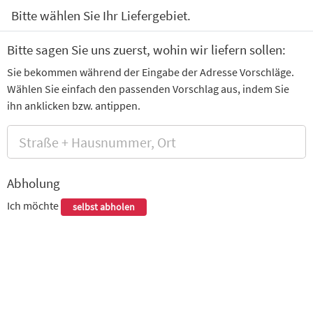
0
Bitte wählen Sie Ihr Liefergebiet.
Calzone
Döner
Burger
Nudeln
Fleischgerichte
Bitte sagen Sie uns zuerst, wohin wir liefern sollen:
Sie bekommen während der Eingabe der Adresse Vorschläge.
Himalaya Pizza
Wählen Sie einfach den passenden Vorschlag aus, indem Sie
Bahnhofstraße 20, Rathenow
ihn anklicken bzw. antippen.
Wir haben für Sie geöffnet.
AKTION 2 für 1 Pizza
Abholung
Bestelle 1x Pizza Salami und erhalte
Ich möchte
selbst abholen
die 2. kostenlos!
Dieses Produkt ist von der 15% Aktion
ausgenommen und nicht mit anderen
Vergünstigungen kombinierbar.