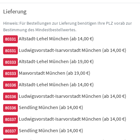
für 1 Person
8,60 €
Lieferung
14. Gemischter Vorspeisenteller für 2 Personen
Hinweis: Für Bestellungen zur Lieferung benötigen Ihre PLZ vorab zur
Bestimmung des Mindestbestellwertes.
Altstadt-Lehel München (ab 14,00 €)
80331
Onion Bhajia . Samosa . Chicken Pakoras . Vegetable Pakoras .
Zwei Papadam
Ludwigsvorstadt-Isarvorstadt München (ab 14,00 €)
80331
für 1 Person
12,90 €
Altstadt-Lehel München (ab 19,00 €)
80333
Maxvorstadt München (ab 19,00 €)
80333
15. Papadam
Altstadt-Lehel München (ab 14,00 €)
80336
2 Stück, hauchdünne, gewürzte Linsenfladen
Ludwigsvorstadt-Isarvorstadt München (ab 14,00 €)
80336
für 1 Person
3,50 €
Sendling München (ab 14,00 €)
80336
- indische Lehmofen
Ludwigsvorstadt-Isarvorstadt München (ab 14,00 €)
80337
Grillspezialitäten -
Sendling München (ab 14,00 €)
80337