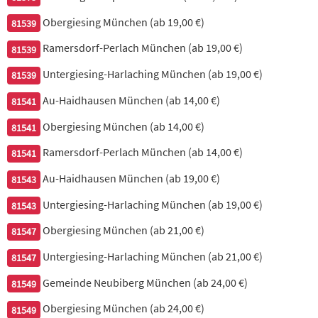
dazu Basmati-Reis
Obergiesing München (ab 19,00 €)
81539
16,90 €
Ramersdorf-Perlach München (ab 19,00 €)
81539
Untergiesing-Harlaching München (ab 19,00 €)
81539
29. Murg Tikka Masala
Au-Haidhausen München (ab 14,00 €)
81541
gegrilltes Hähnchenbrustfilet, zubereitet mit Mandeln in Sahne-
Sauce, dazu Basmati-Reis
Obergiesing München (ab 14,00 €)
81541
17,90 €
Ramersdorf-Perlach München (ab 14,00 €)
81541
Au-Haidhausen München (ab 19,00 €)
81543
30. Chicken Sabji
Untergiesing-Harlaching München (ab 19,00 €)
81543
Hähnchenbrustfilet gebraten, mit frischem Gemüse, Gewürzen,
Obergiesing München (ab 21,00 €)
Kräutern, dazu Basmati-Reis
81547
Untergiesing-Harlaching München (ab 21,00 €)
81547
16,90 €
Gemeinde Neubiberg München (ab 24,00 €)
81549
31. Murg Masala
Obergiesing München (ab 24,00 €)
81549