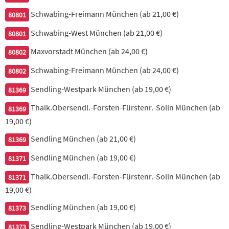
Schwabing-Freimann München (ab 21,00 €)
80801
Chicken Curry
Schwabing-West München (ab 21,00 €)
80801
26. Chicken Badam Pasanda
Maxvorstadt München (ab 24,00 €)
80802
zartes Hähnchenbrustfilet in Nußsauce mit Kokosnußflocken &
Schwabing-Freimann München (ab 24,00 €)
80802
gemahlenen Mandeln, dazu Basmati-Reis
Sendling-Westpark München (ab 19,00 €)
81369
16,90 €
Thalk.Obersendl.-Forsten-Fürstenr.-Solln München (ab
81369
19,00 €)
27. Chicken Korma
Sendling München (ab 21,00 €)
81369
Hähnchenbrustfilet in Joghurt-Sauce mit Kaschmir-Gewürzen,
fein abgerundet, dazu Basmati-Reis
Sendling München (ab 19,00 €)
81371
Thalk.Obersendl.-Forsten-Fürstenr.-Solln München (ab
16,90 €
81371
19,00 €)
28. Chicken Jhalfrezi, mittelscharf
Sendling München (ab 19,00 €)
81373
Hähnchenbrustfilet, zubereitet mit Paprika & frischen Zwiebeln,
Sendling-Westpark München (ab 19,00 €)
81373