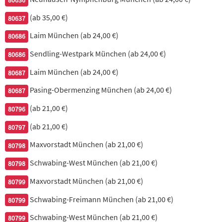
24. Jheenga Tandoori
(ab 35,00 €)
80637
Garnelen in Joghurt und Gewürzen eingelegt, knusprig gegrillt,
mit Basmati-Reis & Sauce
Laim München (ab 24,00 €)
80686
22,90 €
Sendling-Westpark München (ab 24,00 €)
80686
Laim München (ab 24,00 €)
80687
25. Samrat-Mix-Grillplatte
Pasing-Obermenzing München (ab 24,00 €)
80687
Tandoori Chicken . Chicken Tikka . Lamm Tikka . Jheenga
(ab 21,00 €)
Tandoori . Basmati-Reis . Sauce
80796
(ab 21,00 €)
80797
20,90 €
Maxvorstadt München (ab 21,00 €)
80798
Schwabing-West München (ab 21,00 €)
80798
Maxvorstadt München (ab 21,00 €)
80799
Schwabing-Freimann München (ab 21,00 €)
80799
Schwabing-West München (ab 21,00 €)
80799