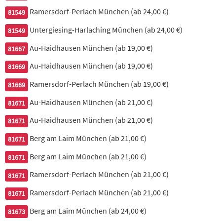
Mariniertes Hähnchenbrustfilet gegrillt und danach gekocht in
Ramersdorf-Perlach München (ab 24,00 €)
81549
Cashewsauce mit grünem Chili & fr. Koriander, dazu Basmati-
Reis
Untergiesing-Harlaching München (ab 24,00 €)
81549
17,90 €
Au-Haidhausen München (ab 19,00 €)
81667
Au-Haidhausen München (ab 19,00 €)
81669
32. Chicken Palak
Ramersdorf-Perlach München (ab 19,00 €)
81669
zartes Hähnchenfilet in Spinatkreation, dazu Basmati-Reis
Au-Haidhausen München (ab 21,00 €)
81671
16,90 €
Au-Haidhausen München (ab 21,00 €)
81671
Berg am Laim München (ab 21,00 €)
81671
33. Balti Chicken Curry
Berg am Laim München (ab 21,00 €)
81671
Hähnchenbrustfilet-Stücke in Curry-Sauce mit Ingwer, dazu
Basmati-Reis
Ramersdorf-Perlach München (ab 21,00 €)
81671
15,90 €
Ramersdorf-Perlach München (ab 21,00 €)
81671
Berg am Laim München (ab 24,00 €)
81673
34. Chicken Madras, sehr scharf