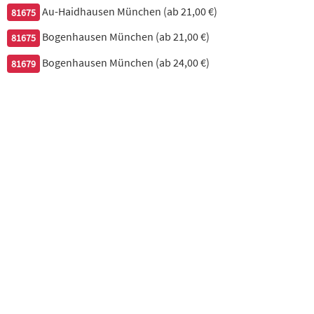
Au-Haidhausen München (ab 21,00 €)
81675
Hähnchenbrustfilet in sehr scharfer Sauce, dazu Basmati-Reis
Bogenhausen München (ab 21,00 €)
81675
16,90 €
Bogenhausen München (ab 24,00 €)
81679
34. Chicken Vindalu, sehr scharf
Hähnchenbrustfilet mit Kartoffeln, dazu Basmati-Reis
16,90 €
36. Butter Chicken
gegrilltes Hähnchenbrustfilet in Buttercreme-Sauce mit
Mandeln & Cashew-Nüssen, dazu Basmati-Reis
17,90 €
37. Mango Chicken