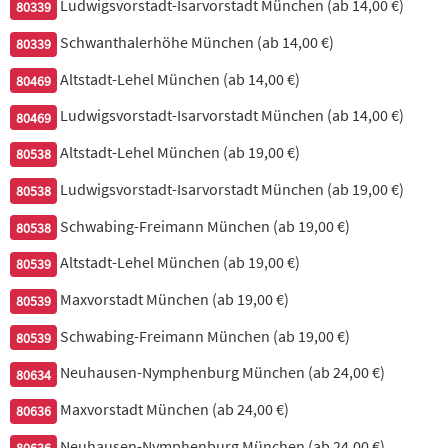
Ludwigsvorstadt-Isarvorstadt München (ab 14,00 €)
21. Tandoori Chicken
80339
Schwanthalerhöhe München (ab 14,00 €)
Hähnchenkeulen in Joghurtmarinade eingelegt, mit Basmati-
80339
Reis & Sauce
Altstadt-Lehel München (ab 14,00 €)
80469
16,90 €
Ludwigsvorstadt-Isarvorstadt München (ab 14,00 €)
80469
Altstadt-Lehel München (ab 19,00 €)
80538
22. Chicken Tikka
Ludwigsvorstadt-Isarvorstadt München (ab 19,00 €)
80538
zarte Hähnchenfiletstücke, gegrillt, mit Basmati-Reis & Sauce
Schwabing-Freimann München (ab 19,00 €)
80538
18,90 €
Altstadt-Lehel München (ab 19,00 €)
80539
23. Lamb Tikka
Maxvorstadt München (ab 19,00 €)
80539
zart mariniertes Lammfleischfilet vom Spieß, mit Basmati-Reis
Schwabing-Freimann München (ab 19,00 €)
80539
& Sauce
Neuhausen-Nymphenburg München (ab 24,00 €)
80634
24,90 €
Maxvorstadt München (ab 24,00 €)
80636
Neuhausen-Nymphenburg München (ab 24,00 €)
80636