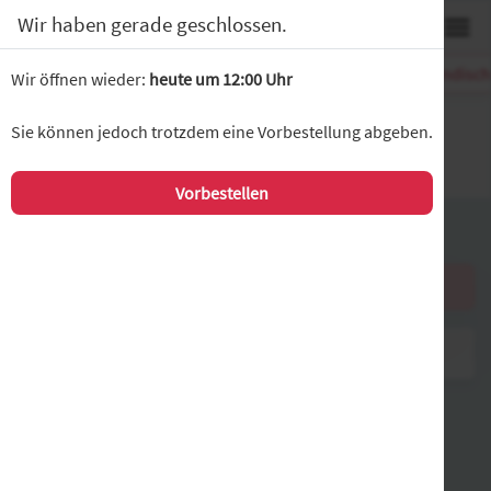
0
Wir haben gerade geschlossen.
Pizza
Salate
Indische vegetarische Gerichte
Indisc
Wir öffnen wieder:
heute um 12:00 Uhr
Vereinsgaststätte MSC
Sie können jedoch trotzdem eine Vorbestellung abgeben.
Eberwurzstr. 28, München
Vorbestellen
Warenkorb
Es befinden sich keine Produkte in Ihrem Warenkorb.
Kasse