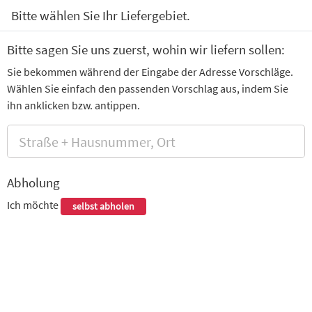
0
Bitte wählen Sie Ihr Liefergebiet.
hnchenschnitzel
Kinder Menü
Dessert / Eis
Getränke
Bitte sagen Sie uns zuerst, wohin wir liefern sollen:
Sie bekommen während der Eingabe der Adresse Vorschläge.
Pizza4You
Wählen Sie einfach den passenden Vorschlag aus, indem Sie
Pfärrle 10, Augsburg
ihn anklicken bzw. antippen.
Wir haben für Sie geöffnet.
Pizza Aktion 2 for 1
Abholung
NIMM 2 ZAHL 1 + 2 EUR
Ich möchte
selbst abholen
Ausgenommen sind Party- und Familypizzen
2 for 1 Margherita
mit würziger Tomatensauce, herzhaftem Käse, duftendem
Oregano