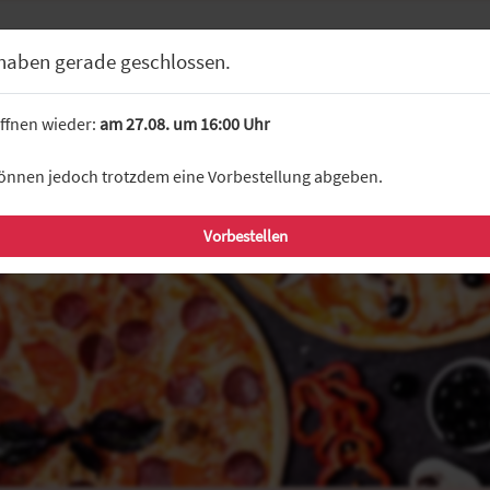
haben gerade geschlossen.
ffnen wieder:
am 27.08. um 16:00 Uhr
können jedoch trotzdem eine Vorbestellung abgeben.
Vorbestellen