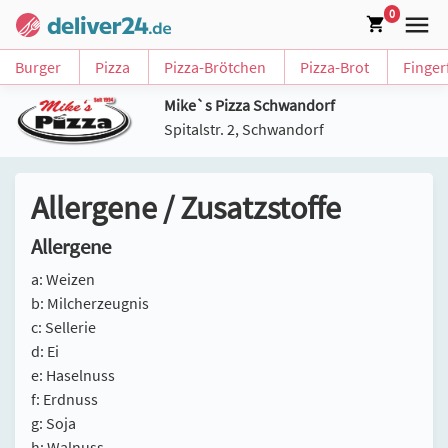
0
Burger
Pizza
Pizza-Brötchen
Pizza-Brot
Finger
Mike`s Pizza Schwandorf
Spitalstr. 2, Schwandorf
Allergene / Zusatzstoffe
Allergene
a: Weizen
b: Milcherzeugnis
c: Sellerie
d: Ei
e: Haselnuss
f: Erdnuss
g: Soja
h: Walnuss