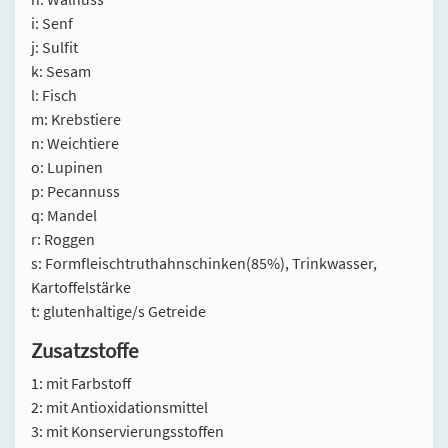
i: Senf
j: Sulfit
k: Sesam
l: Fisch
m: Krebstiere
n: Weichtiere
o: Lupinen
p: Pecannuss
q: Mandel
r: Roggen
s: Formfleischtruthahnschinken(85%), Trinkwasser,
Kartoffelstärke
t: glutenhaltige/s Getreide
Zusatzstoffe
1: mit Farbstoff
2: mit Antioxidationsmittel
3: mit Konservierungsstoffen